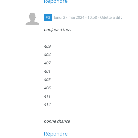
Répondre
#3
lundi 27 mai 2024 - 10:58
- Odette a dit :
bonjour à tous
409
404
407
401
405
406
411
414
bonne chance
Répondre