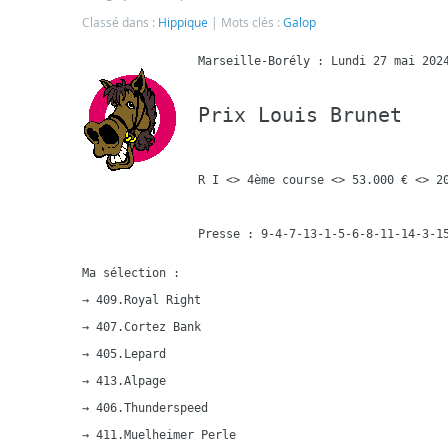
Classé dans :
Hippique
Mots clés :
Galop
Prix Louis Brunet
R I <> 4ème course <> 53.000 € <> 20
Ma sélection :

→ 409.Royal Right

→ 407.Cortez Bank

→ 405.Lepard

→ 413.Alpage

→ 406.Thunderspeed

→ 411.Muelheimer Perle
