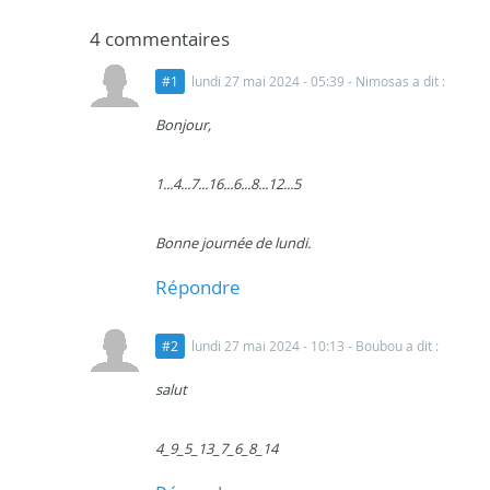
4 commentaires
#1
lundi 27 mai 2024 - 05:39
- Nimosas a dit :
Bonjour,
1...4...7...16...6...8...12...5
Bonne journée de lundi.
Répondre
#2
lundi 27 mai 2024 - 10:13
- Boubou a dit :
salut
4_9_5_13_7_6_8_14