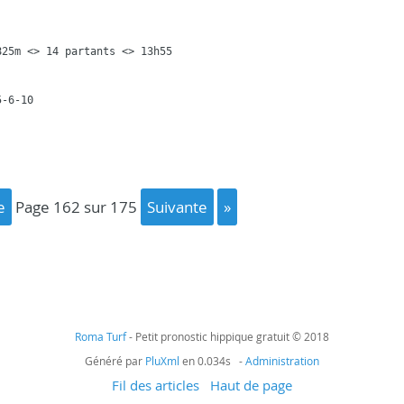
25m <> 14 partants <> 13h55

5-6-10
e
page 162 sur 175
suivante
»
Roma Turf
- Petit pronostic hippique gratuit © 2018
Généré par
PluXml
en 0.034s -
Administration
Fil des articles
Haut de page