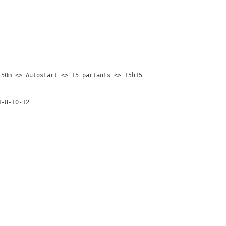
50m <> Autostart <> 15 partants <> 15h15

4-8-10-12