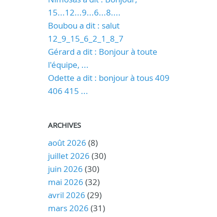
15...12...9...6...8....
Boubou a dit : salut
12_9_15_6_2_1_8_7
Gérard a dit : Bonjour à toute
l'équipe, ...
Odette a dit : bonjour à tous 409
406 415 ...
ARCHIVES
août 2026
(8)
juillet 2026
(30)
juin 2026
(30)
mai 2026
(32)
avril 2026
(29)
mars 2026
(31)