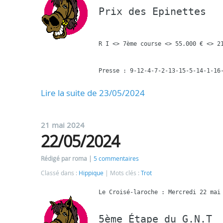
Prix des Epinettes
R I <> 7ème course <> 55.000 € <> 21
Lire la suite de 23/05/2024
21 mai 2024
22/05/2024
Rédigé par roma
5 commentaires
Classé dans :
Hippique
Mots clés :
Trot
5ème Étape du G.N.T