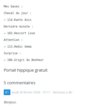
Mes bases :

Cheval du jour :

→ 114.Kanto Avis

Dernière minute :

→ 103.Hescort Love

Attention :

→ 113.Hedic Gema

Surprise :

→ 106.Grigri du Bonheur
Portail hippique gratuit
5 commentaires
#1
jeudi 26 février 2026 - 07:11
- Nimosas a dit :
Bonjour,