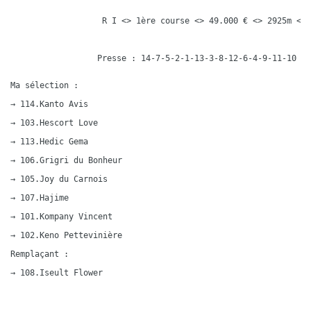
 R I <> 1ère course <> 49.000 € <> 2925m <> 
Presse : 14-7-5-2-1-13-3-8-12-6-4-9-11-10
Ma sélection :

→ 114.Kanto Avis

→ 103.Hescort Love

→ 113.Hedic Gema

→ 106.Grigri du Bonheur

→ 105.Joy du Carnois

→ 107.Hajime

→ 101.Kompany Vincent

→ 102.Keno Pettevinière

Remplaçant :

→ 108.Iseult Flower
