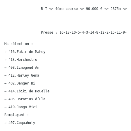
R I <> 4ème course <> 90.000 € <> 2875m <> 1
Presse : 16-13-10-5-4-3-14-8-12-2-15-11-9-7-
Ma sélection :

→ 416.Fakir de Mahey

→ 413.Horchestro

→ 408.Iznogoud Am

→ 412.Harley Gema

→ 402.Danger Bi

→ 414.Ibiki de Houelle

→ 405.Horatius d’Ela

→ 410.Jango Vici

Remplaçant :

→ 407.Coquaholy
