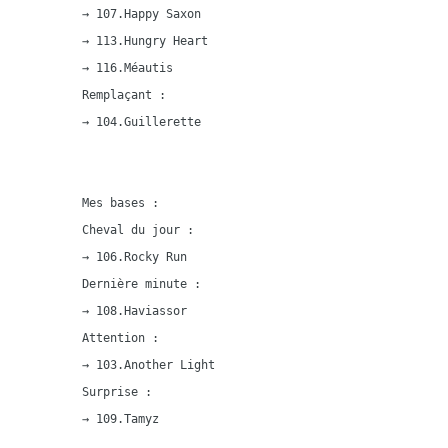
→ 107.Happy Saxon

→ 113.Hungry Heart

→ 116.Méautis

Remplaçant :

→ 104.Guillerette

Mes bases :

Cheval du jour :

→ 106.Rocky Run

Dernière minute :

→ 108.Haviassor

Attention :

→ 103.Another Light

Surprise :

→ 109.Tamyz
