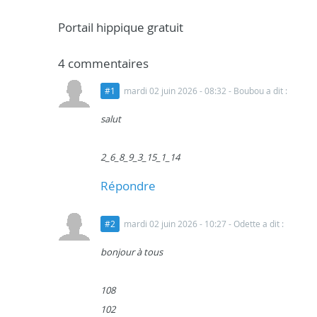
Portail hippique gratuit
4 commentaires
#1
mardi 02 juin 2026 - 08:32
- Boubou a dit :
salut
2_6_8_9_3_15_1_14
Répondre
#2
mardi 02 juin 2026 - 10:27
- Odette a dit :
bonjour à tous
108
102