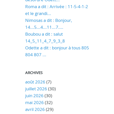
Roma a dit : Arrivée : 11-5-4-1-2
et le grandi...
Nimosas a dit : Bonjour,
14...5...4...11...7....
Boubou a dit : salut
14_5_11_4_7_9_3_8
Odette a dit : bonjour à tous 805
804 807 ...
ARCHIVES
août 2026
(7)
juillet 2026
(30)
juin 2026
(30)
mai 2026
(32)
avril 2026
(29)