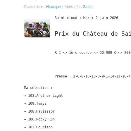
Classé dans :
Hippique
Mots clés :
Galop
Prix du Château de Sa
R I <> 1ère course <> 50.900 € <> 200
Ma sélection :

→ 103.Another Light

→ 109.Tamyz

→ 108.Haviassor

→ 106.Rocky Run

→ 102.Douriann
