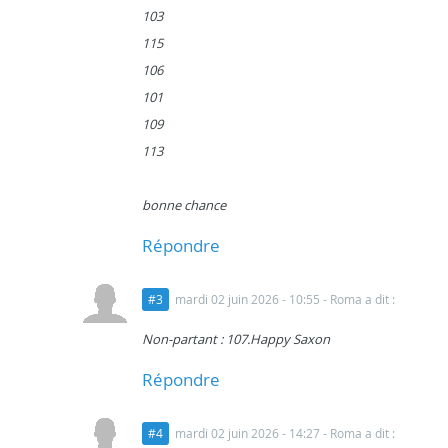
103
115
106
101
109
113
bonne chance
Répondre
#3
mardi 02 juin 2026 - 10:55
- Roma a dit :
Non-partant : 107.Happy Saxon
Répondre
#4
mardi 02 juin 2026 - 14:27
- Roma a dit :