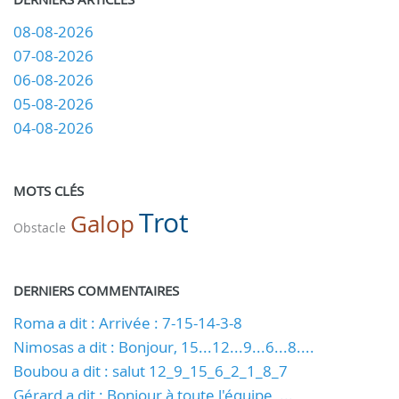
08-08-2026
07-08-2026
06-08-2026
05-08-2026
04-08-2026
MOTS CLÉS
Trot
Galop
Obstacle
DERNIERS COMMENTAIRES
Roma a dit : Arrivée : 7-15-14-3-8
Nimosas a dit : Bonjour, 15...12...9...6...8....
Boubou a dit : salut 12_9_15_6_2_1_8_7
Gérard a dit : Bonjour à toute l'équipe, ...