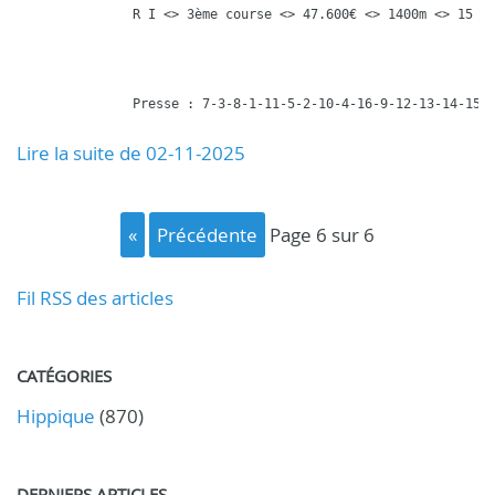
R I <> 3ème course <> 47.600€ <> 1400m <> 15 pa
Presse : 7-3-8-1-11-5-2-10-4-16-9-12-13-14-15
Lire la suite de 02-11-2025
«
précédente
page 6 sur 6
Fil RSS des articles
CATÉGORIES
Hippique
(870)
DERNIERS ARTICLES